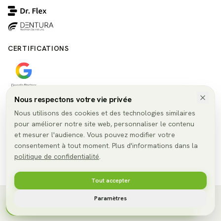
CERTIFICATIONS
Nous respectons votre vie privée
CHOISIR LA LANGUE
Nous utilisons des cookies et des technologies similaires
pour améliorer notre site web, personnaliser le contenu
🇫🇷
FR
et mesurer l'audience. Vous pouvez modifier votre
consentement à tout moment. Plus d'informations dans la
politique de confidentialité
.
Tout accepter
© 2026 SmileConnect GmbH. Tous droits réservés.
Mentions
Déclaration de
Paramètres des
Paramètres
légales
confidentialité
cookies
Première consultation gratuite