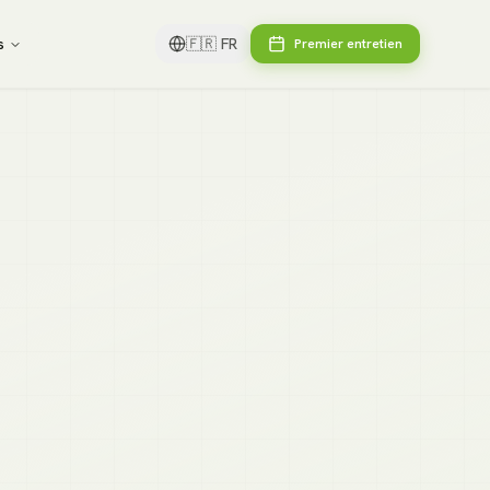
s
🇫🇷
FR
Premier entretien