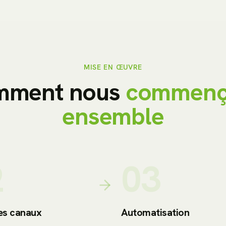
MISE EN ŒUVRE
mment nous
commenç
ensemble
2
03
es canaux
Automatisation