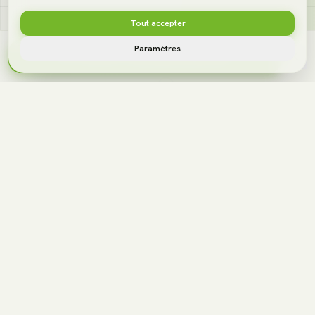
Tout accepter
Paramètres
Première consultation gratuite
+24,55 %
+7,64 %
Croissance du chiffre
Croissance 2024
d'affaires 2025
Première année après le
lancement du projet
Par rapport à l'année
précédente