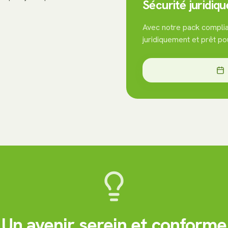
Sécurité juridiqu
Avec notre pack complia
juridiquement et prêt po
Un avenir serein et conforme