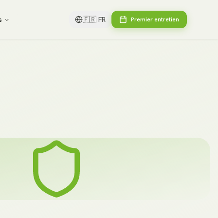
s
🇫🇷
FR
Premier entretien