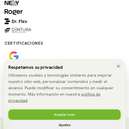
CERTIFICACIONES
Respetamos su privacidad
Utilizamos cookies y tecnologías similares para mejorar
SELECCIONAR IDIOMA
nuestro sitio web, personalizar contenidos y medir el
alcance. Puede modificar su consentimiento en cualquier
🇪🇸
ES
momento. Más información en nuestra
política de
privacidad
.
Aceptar todo
© 2026 SmileConnect GmbH. Todos los derechos reservados.
Ajustes
Aviso legal
Política de privacidad
Configuración de cookies
Consulta gratuita